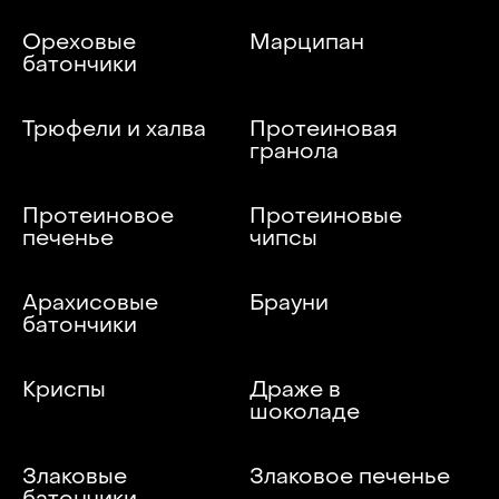
Ореховые
Марципан
батончики
Трюфели и халва
Протеиновая
гранола
Протеиновое
Протеиновые
печенье
чипсы
Арахисовые
Брауни
батончики
Криспы
Драже в
шоколаде
Злаковые
Злаковое печенье
батончики