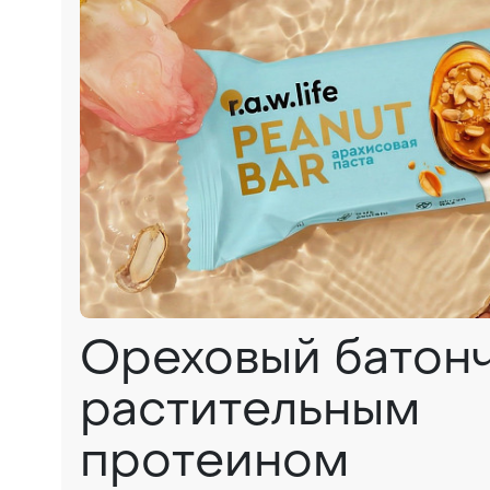
Ореховый батонч
растительным
протеином