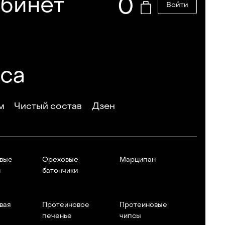
абинет
0
Войти
еса
м
Чистый состав
Дзен
вые
Ореховые
Марципан
и
батончики
вая
Протеиновое
Протеиновые
печенье
чипсы