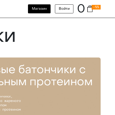
0
-%%
Магазин
Войти
ки
ые батончики с
ьным протеином
ончики,
го жареного
опом
м протеином