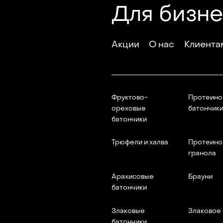
Для бизн
Акции
О нас
Клиента
Фруктово-
Протеино
ореховые
батончик
батончики
Трюфели и халва
Протеино
гранола
Арахисовые
Брауни
батончики
Злаковые
Злаковое
батончики