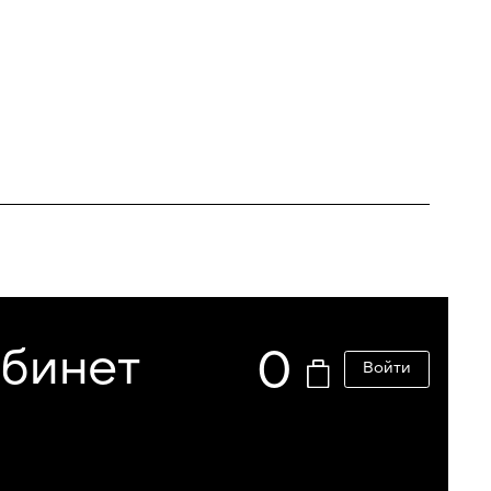
абинет
0
Войти