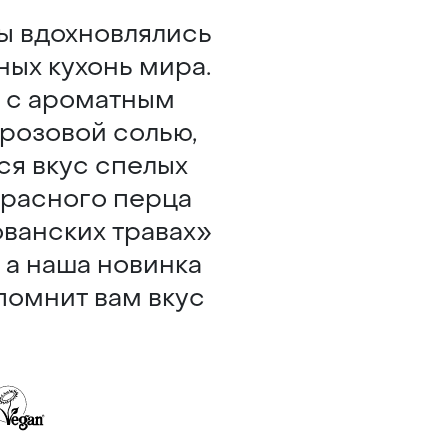
ы вдохновлялись
ых кухонь мира.
я с ароматным
розовой солью,
ся вкус спелых
красного перца
ованских травах»
 а наша новинка
помнит вам вкус