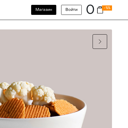
0
-%%
Магазин
Войти