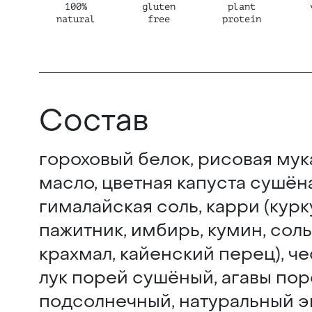
100%
gluten
plant
natural
free
protein
Состав
гороховый белок, рисовая мук
масло, цветная капуста сушён
гималайская соль, карри (курк
пажитник, имбирь, кумин, сол
крахмал, кайенский перец), ч
лук порей сушёный, агавы пор
подсолнечный, натуральный э