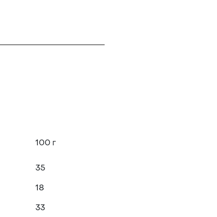
100 г
35
18
33