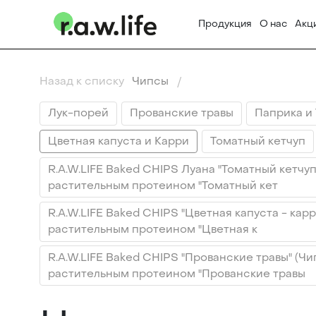
Продукция
О нас
Акц
Назад к списку
Чипсы
Лук-порей
Прованские травы
Паприка и
Цветная капуста и Карри
Томатный кетчуп
R.A.W.LIFE Baked CHIPS Луана "Томатный кетчу
растительным протеином "Томатный кет
R.A.W.LIFE Baked CHIPS "Цветная капуста - кар
растительным протеином "Цветная к
R.A.W.LIFE Baked CHIPS "Прованские травы" (Ч
растительным протеином "Прованские травы