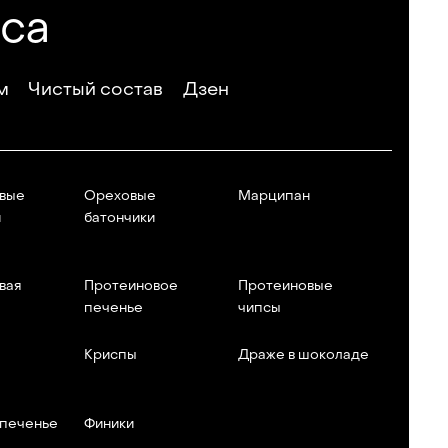
еса
м
Чистый состав
Дзен
вые
Ореховые
Марципан
и
батончики
вая
Протеиновое
Протеиновые
печенье
чипсы
Криспы
Драже в шоколаде
 печенье
Финики