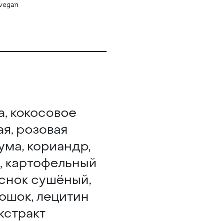
vegan
а, кокосовое
ая, розовая
ума, кориандр,
ь, картофельный
еснок сушёный,
ошок, лецитин
кстракт