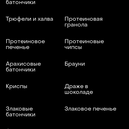
батончики
Трюфели и халва
Протеиновая
гранола
Протеиновое
Протеиновые
печенье
чипсы
Арахисовые
Брауни
батончики
Криспы
Драже в
шоколаде
Злаковые
Злаковое печенье
батончики