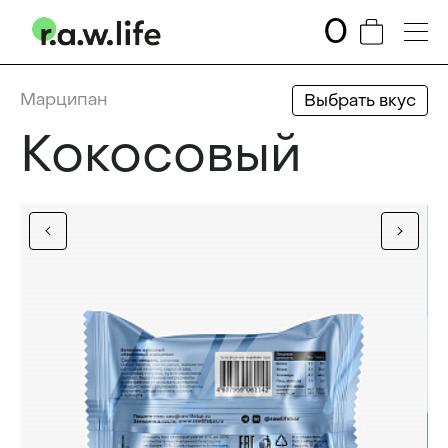
0
Марципан
Выбрать вкус
Кокосовый