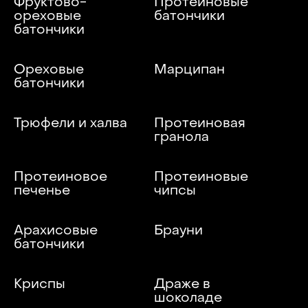
Фруктово-
Протеиновые
ореховые
батончики
батончики
Ореховые
Марципан
батончики
Трюфели и халва
Протеиновая
гранола
Протеиновое
Протеиновые
печенье
чипсы
Арахисовые
Брауни
батончики
Криспы
Драже в
шоколаде