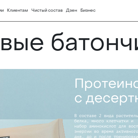
ии
Клиентам
Чистый состав
Дзен
Бизнес
вые батонч
Протеино
с десерт
В составе 2 вида растител
белка, много клетчатки и
набор аминокислот для вос
энергии во время активног
дня, до и после тренировк