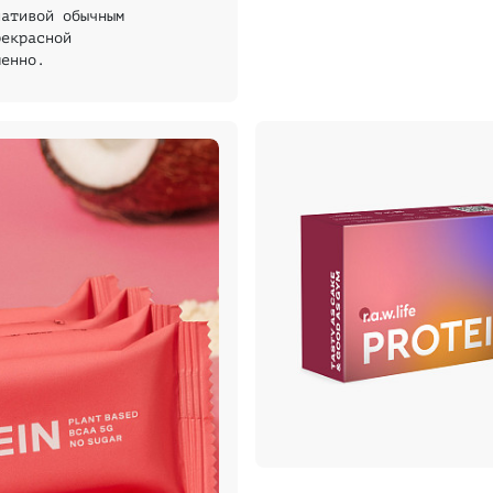
нативой обычным
рекрасной
менно.