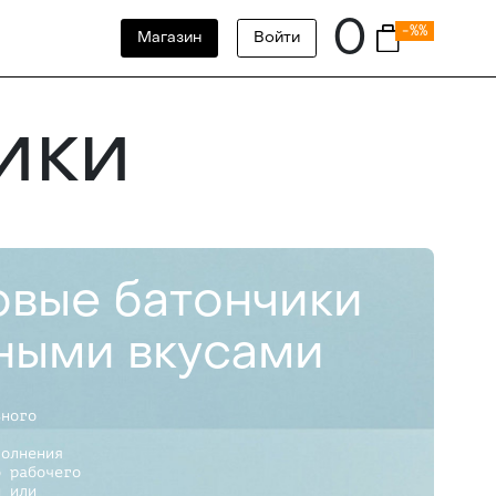
0
-%%
Магазин
Войти
ики
вые батончики
ными вкусами
ьного
полнения
о рабочего
и или