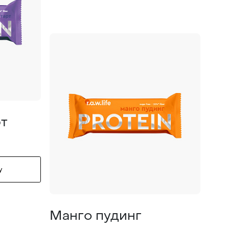
рт
у
Манго пудинг