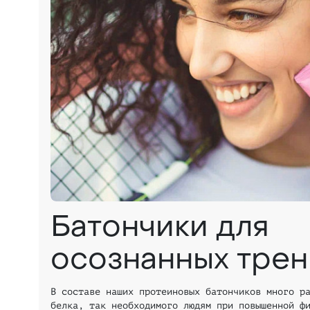
Батончики для
осознанных тре
В составе наших протеиновых батончиков много р
белка, так необходимого людям при повышенной ф