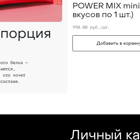
POWER MIX mini
вкусов по 1 шт.)
 порция
990.00 руб./шт.
Добавить в корзин
ного белка —
ваются,
, кто хочет
 составе.
Личный к