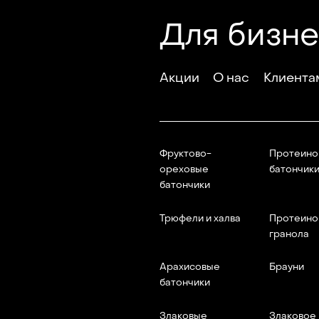
Для бизн
Акции
О нас
Клиента
Фруктово-
Протеино
ореховые
батончик
батончики
Трюфели и халва
Протеино
гранола
Арахисовые
Брауни
батончики
Злаковые
Злаковое