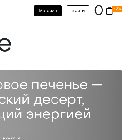
0
-%%
Магазин
Войти
е
вое печенье —
ский десерт,
щий энергией
и
 протеина