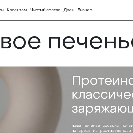
ии
Клиентам
Чистый состав
Дзен
Бизнес
вое печень
Протеино
классиче
заряжаю
наше печенье состоит почт
на треть из растительного