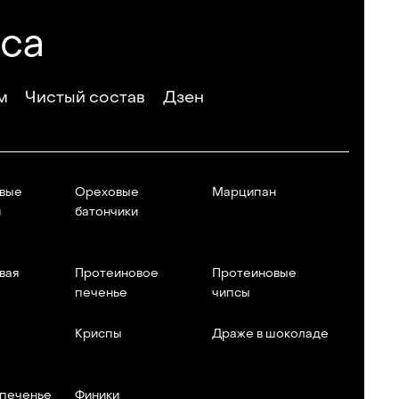
еса
м
Чистый состав
Дзен
вые
Ореховые
Марципан
и
батончики
вая
Протеиновое
Протеиновые
печенье
чипсы
Криспы
Драже в шоколаде
 печенье
Финики