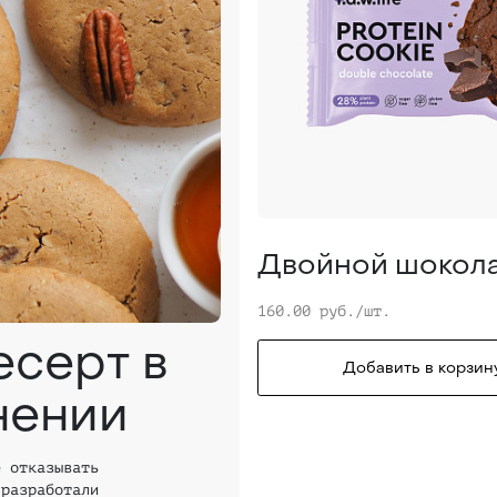
Двойной шокол
160.00 руб./шт.
есерт в
Добавить в корзин
нении
е отказывать
 разработали