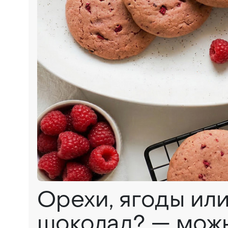
Орехи, ягоды ил
шоколад? — мож