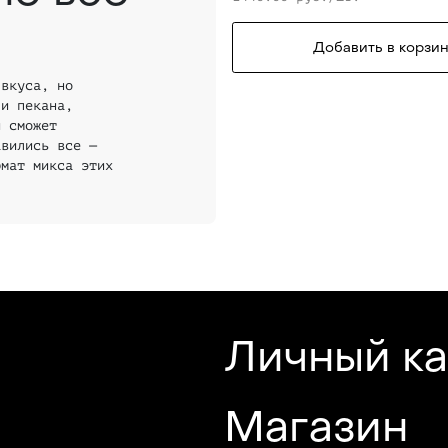
Добавить в корзин
 вкуса, но
 и пекана,
й сможет
авились все —
рмат микса этих
Личный к
Магазин