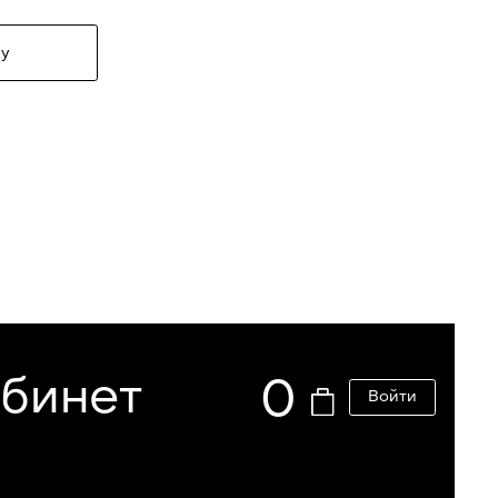
у
абинет
0
Войти