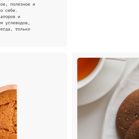
ное, полезное и
 о себе.
заторов и
ум углеводов,
сегда, только