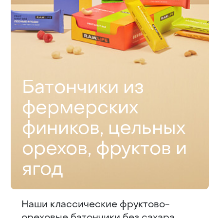
Ба­тон­чи­ки из
фермерских
фиников, цельных
орехов, фруктов и
ягод
Наши классические фруктово-
ореховые батончики без сахара,