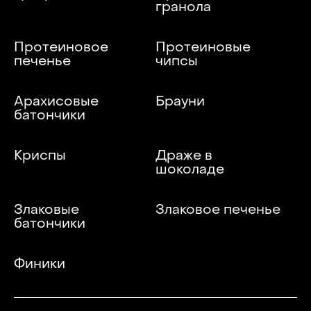
гранола
Протеиновое
Протеиновые
печенье
чипсы
Арахисовые
Брауни
батончики
Криспы
Драже в
шоколаде
Злаковые
Злаковое печенье
батончики
Финики