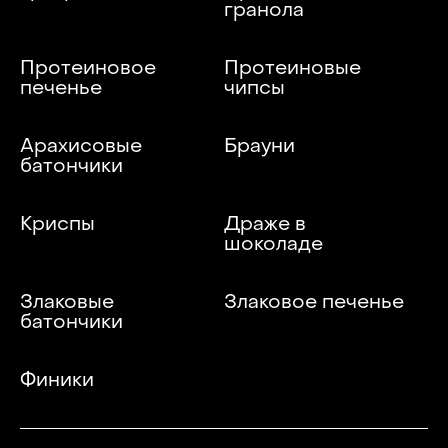
гранола
Протеиновое
Протеиновые
печенье
чипсы
Арахисовые
Брауни
батончики
Криспы
Драже в
шоколаде
Злаковые
Злаковое печенье
батончики
Финики