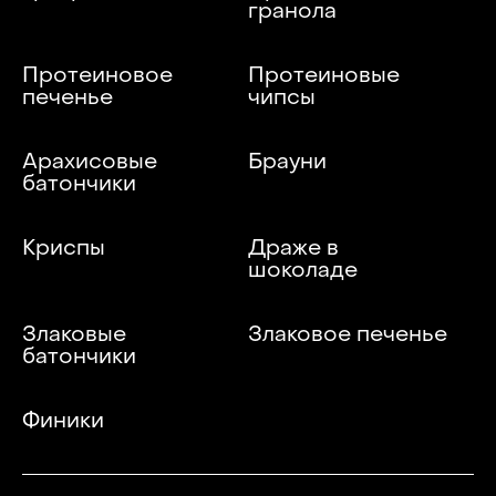
гранола
Протеиновое
Протеиновые
печенье
чипсы
Арахисовые
Брауни
батончики
Криспы
Драже в
шоколаде
Злаковые
Злаковое печенье
батончики
Финики