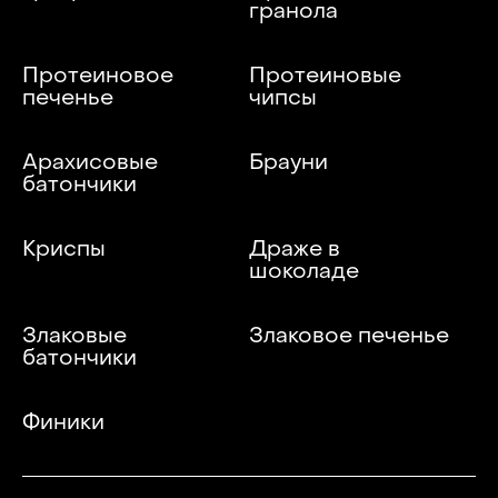
гранола
Протеиновое
Протеиновые
печенье
чипсы
Арахисовые
Брауни
батончики
Криспы
Драже в
шоколаде
Злаковые
Злаковое печенье
батончики
Финики