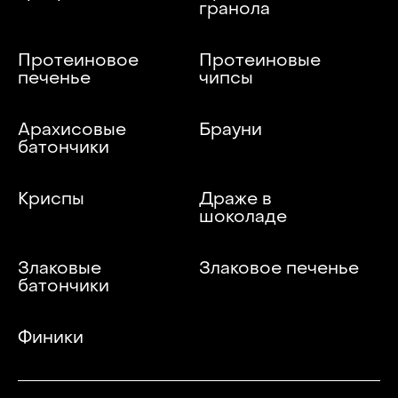
гранола
Протеиновое
Протеиновые
печенье
чипсы
Арахисовые
Брауни
батончики
Криспы
Драже в
шоколаде
Злаковые
Злаковое печенье
батончики
Финики