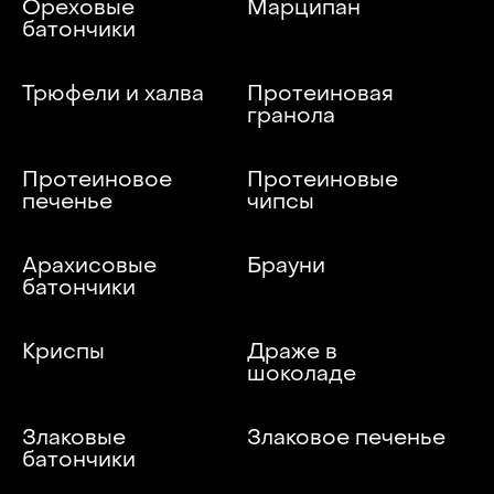
Ореховые
Марципан
батончики
Трюфели и халва
Протеиновая
гранола
Протеиновое
Протеиновые
печенье
чипсы
Арахисовые
Брауни
батончики
Криспы
Драже в
шоколаде
Злаковые
Злаковое печенье
батончики