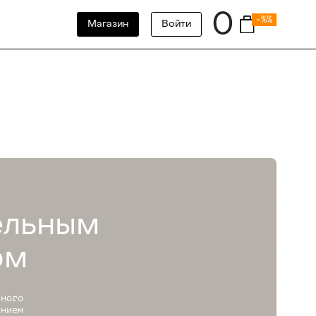
0
-%%
Магазин
Войти
ельным
ом
ьного
ением