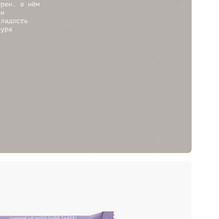
ёрен. в нём
 и
сладость
бура