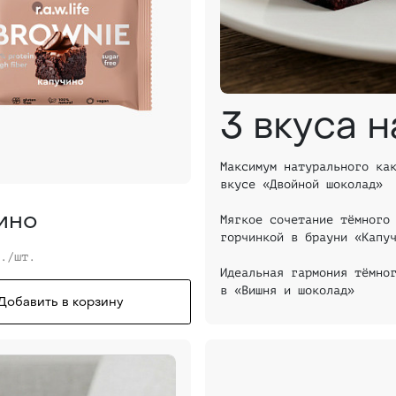
3 вкуса 
Максимум натурального ка
вкусе «Двойной шоколад»
ино
Мягкое сочетание тёмного
горчинкой в брауни «Капу
б./шт.
Идеальная гармония тёмно
в «Вишня и шоколад»
Добавить в корзину