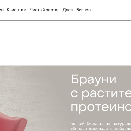
ии
Клиентам
Чистый состав
Дзен
Бизнес
Брауни
с растит
протеин
мягкий бисквит из натурал
тёмного шоколада с добавл