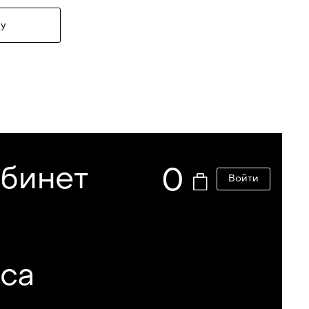
у
абинет
0
Войти
еса