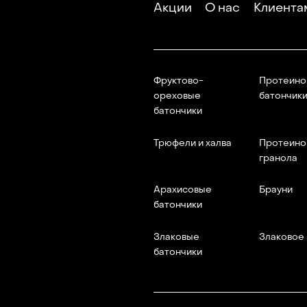
Акции
О нас
Клиента
Фруктово-
Протеино
ореховые
батончик
батончики
Трюфели и халва
Протеино
гранола
Арахисовые
Брауни
батончики
Злаковые
Злаковое
батончики