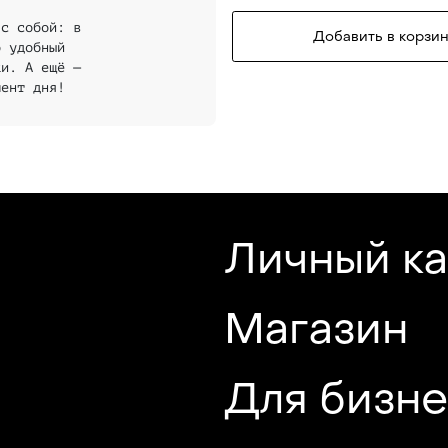
 с собой: в
Добавить в корзин
о удобный
ки. А ещё —
мент дня!
Личный к
Магазин
Для бизн