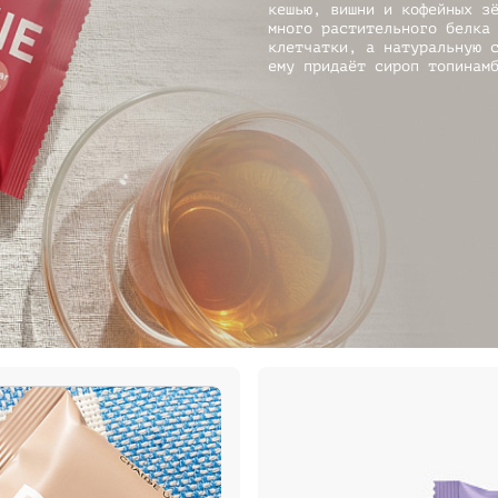
кешью, вишни и кофейных з
много растительного белка
клетчатки, а натуральную 
ему придаёт сироп топинам