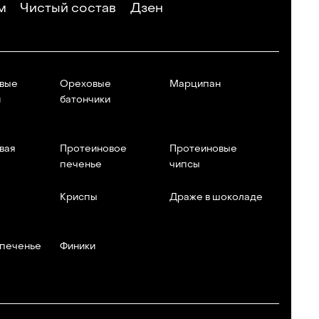
м
Чистый состав
Дзен
вые
Ореховые
Марципан
и
батончики
вая
Протеиновое
Протеиновые
печенье
чипсы
Криспы
Драже в шоколаде
 печенье
Финики