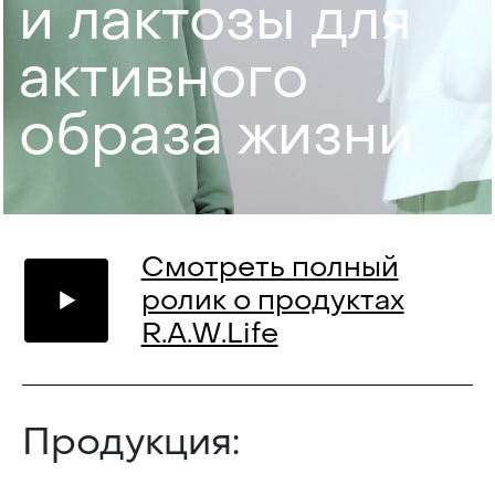
и лак­то­зы для
ак­тив­но­го
об­ра­за жиз­ни
Смотреть полный
ролик о продуктах
R.A.W.Life
Продукция: