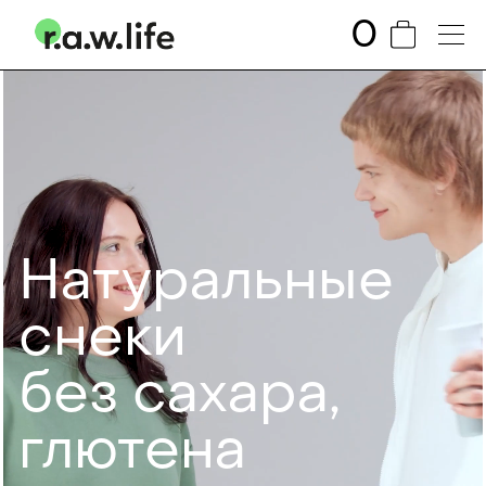
0
На­ту­раль­ные
сне­ки
без са­ха­ра,
глю­те­на