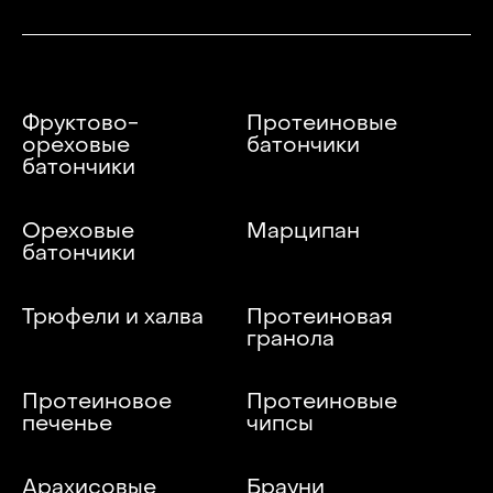
Фруктово-
Протеиновые
ореховые
батончики
батончики
Ореховые
Марципан
батончики
Трюфели и халва
Протеиновая
гранола
Протеиновое
Протеиновые
печенье
чипсы
Арахисовые
Брауни