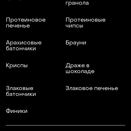
гранола
Протеиновое
Протеиновые
печенье
чипсы
Арахисовые
Брауни
батончики
Криспы
Драже в
шоколаде
Злаковые
Злаковое печенье
батончики
Финики