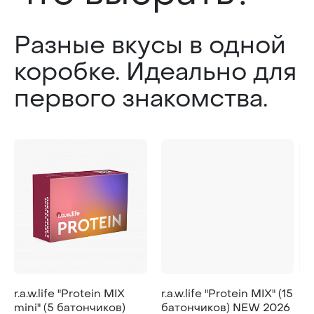
Разные вкусы в одной
коробке. Идеально для
первого знакомства.
r.a.w.life "Protein MIX
r.a.w.life "Protein MIX" (15
r.a
mini" (5 батончиков)
батончиков) NEW 2026
ба