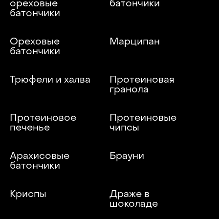
ореховые
батончики
батончики
Ореховые
Марципан
батончики
Трюфели и халва
Протеиновая
гранола
Протеиновое
Протеиновые
печенье
чипсы
Арахисовые
Брауни
батончики
Криспы
Драже в
шоколаде