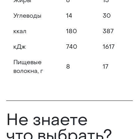
Жиры
6
13
Углеводы
14
30
ккал
180
387
кДж
740
1617
Пищевые
8
17
волокна, г
Не знаете
что выбрать?