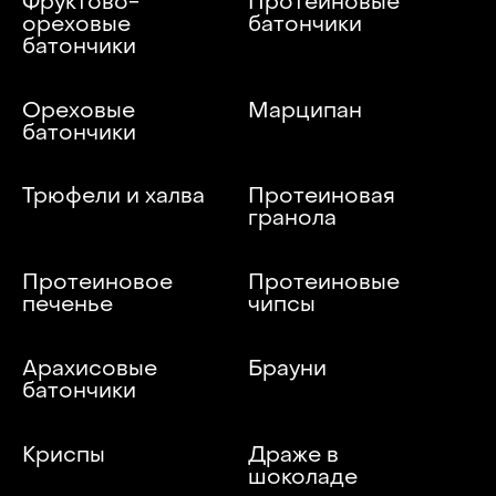
Фруктово-
Протеиновые
ореховые
батончики
батончики
Ореховые
Марципан
батончики
Трюфели и халва
Протеиновая
гранола
Протеиновое
Протеиновые
печенье
чипсы
Арахисовые
Брауни
батончики
Криспы
Драже в
шоколаде