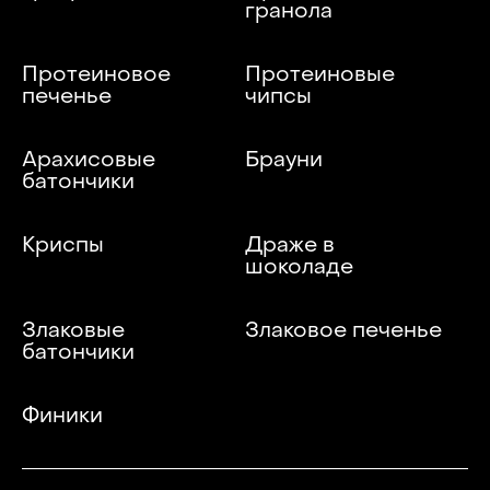
гранола
Протеиновое
Протеиновые
печенье
чипсы
Арахисовые
Брауни
батончики
Криспы
Драже в
шоколаде
Злаковые
Злаковое печенье
батончики
Финики